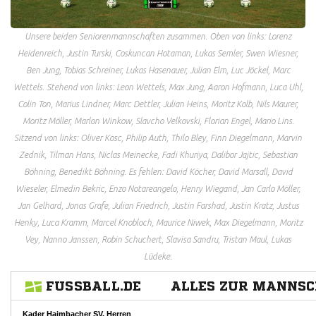
Unsere beiden Seniorenmannschaften zusammen. Oben von links: Lorenz
Heidenreich, Justin Turski, Coskuncan Hotaman, Lukas Semler, Swen Wiesner,
Ben Jung, Tobias Schreiner, Lukas Hasenauer, Julian Elm, Luc Jöckel, Marc
Wettels. Stehend von links: Leon Wettels, Max Jung, Aaron Hofmann, Luca Uhl,
Colin Ton, Marius Lindner, Marc Dettler, Julian Heins, Moritz Kolb, Nils Maurer,
Moritz Möller, Marlon Winkow, Slavcho Velkovski, Florian Engel, Mario Lins.
Sitzend von links: Oliver Kosc, Philip Auth, Thilo Bley, Finn Diegelmann, Marvin
Zednik, Tilman Hans, Niclas Meinecke, Fadi Khuriya, Dalibor Jajtic, Sebastian
Böhning, Benedikt Böhning. Es fehlen: David Köcher, David Marsall, David
Wieseler, Elmedin Bekric, Enzo Notareangelo, Henry Wiegand, Jan Carlo Möller,
Jan Gelhard, Jonas Grafe, Julian Friedrich, Justin Farshad, Justin Kratz, Justus
Henky, Luca Kramm, Marcel Knobloch, Maurice Niwek, Max Diegelmann, Moritz
Vey, Nanno Janssen, Robin Schuchert, Slavisa Sandru, Tristan Maul, Lukas
Lüdeke.