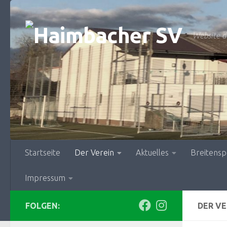
Zum Inhalt springen
Website d
Startseite
Der Verein
Aktuelles
Breitensp
Impressum
FOLGEN:
DER VE