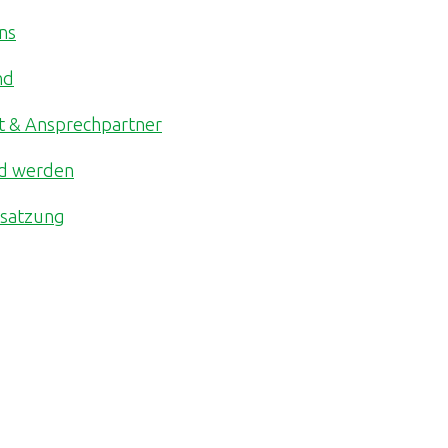
ns
nd
t & Ansprechpartner
ed werden
ssatzung