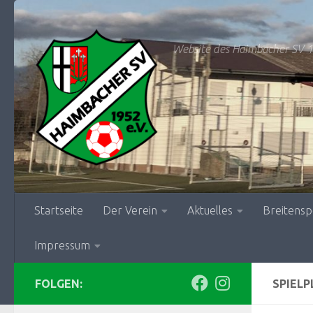
Zum Inhalt springen
Website des Haimbacher SV 1
Startseite
Der Verein
Aktuelles
Breitensp
Impressum
FOLGEN:
SPIEL