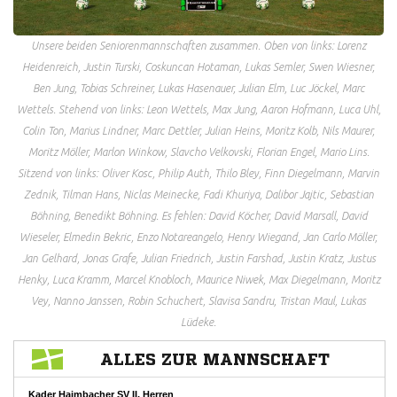
Unsere beiden Seniorenmannschaften zusammen. Oben von links: Lorenz
Heidenreich, Justin Turski, Coskuncan Hotaman, Lukas Semler, Swen Wiesner,
Ben Jung, Tobias Schreiner, Lukas Hasenauer, Julian Elm, Luc Jöckel, Marc
Wettels. Stehend von links: Leon Wettels, Max Jung, Aaron Hofmann, Luca Uhl,
Colin Ton, Marius Lindner, Marc Dettler, Julian Heins, Moritz Kolb, Nils Maurer,
Moritz Möller, Marlon Winkow, Slavcho Velkovski, Florian Engel, Mario Lins.
Sitzend von links: Oliver Kosc, Philip Auth, Thilo Bley, Finn Diegelmann, Marvin
Zednik, Tilman Hans, Niclas Meinecke, Fadi Khuriya, Dalibor Jajtic, Sebastian
Böhning, Benedikt Böhning. Es fehlen: David Köcher, David Marsall, David
Wieseler, Elmedin Bekric, Enzo Notareangelo, Henry Wiegand, Jan Carlo Möller,
Jan Gelhard, Jonas Grafe, Julian Friedrich, Justin Farshad, Justin Kratz, Justus
Henky, Luca Kramm, Marcel Knobloch, Maurice Niwek, Max Diegelmann, Moritz
Vey, Nanno Janssen, Robin Schuchert, Slavisa Sandru, Tristan Maul, Lukas
Lüdeke.