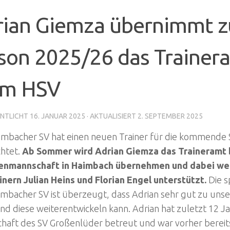
rian Giemza übernimmt z
son 2025/26 das Trainer
im HSV
NTLICHT
16. JANUAR 2025
· AKTUALISIERT
2. SEPTEMBER 2025
imbacher SV hat einen neuen Trainer für die kommende 
chtet.
Ab Sommer wird Adrian Giemza das Traineramt b
enmannschaft in Haimbach übernehmen und dabei wei
inern Julian Heins und Florian Engel unterstützt.
Die s
imbacher SV ist überzeugt, dass Adrian sehr gut zu uns
nd diese weiterentwickeln kann. Adrian hat zuletzt 12 Ja
haft des SV Großenlüder betreut und war vorher bereit