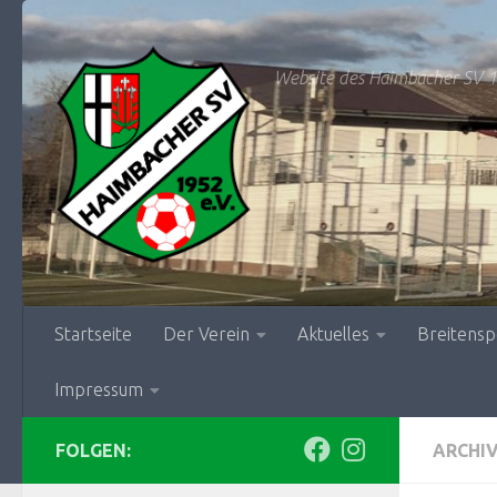
Zum Inhalt springen
Website des Haimbacher SV 1
Startseite
Der Verein
Aktuelles
Breitensp
Impressum
FOLGEN:
ARCHI