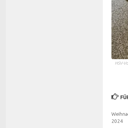
HSV-Vor
FÜ
Weihna
2024