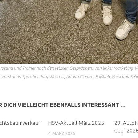
stand und Trainer nach den letzten Gesprächen. Von links: Marketing-V
Vorstands-Sprecher Jörg Wettels, Adrian Giemza, Fußball-Vorstand Seba
R DICH VIELLEICHT EBENFALLS INTERESSANT …
chtsbaumverkauf
HSV-Aktuell März 2025
29. Autoh
Cup“ 202
4. MÄRZ 2025