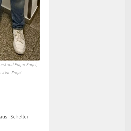
orstand Edgar Engel,
stian Engel.
aus „Scheller –
6