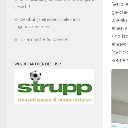
Seniore
gesucht!
gleich
Die Übungsleiterpauschale muss
wie ein
angepasst werden
einen a
sind fr
2. Haimbacher Sundowner
einges
Mannsc
können
WERBEPARTNER DES HSV