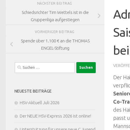
NÄCHSTER BEITRAG
Ad
Schiedsrichter Tim Wettels ist in die
Gruppenliga aufgestiegen
Sai
VORHERIGER BEITRAG
Spende über 1.100 € an die THOMAS
be
ENGEL-Stiftung
Suchen
VERÖFFE
nach:
Der Ha
verpfli
NEUESTE BEITRÄGE
Senior
Co-Tra
HSV-Aktuell Juli 2026
des Ha
Der NEUE HSV-Express 2026 ist online!
passt u
Mannsc
Unterstützung für unsere neue C Jugend