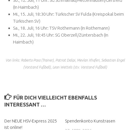
So., 12. Juli, 11 Uhr: SG Schmalnau/Hettenhausen/Gersfeld
(In Haimbach)
Mi., 15. Juli, 18:30 Uhr: Türkischer SV Fulda (Kreispokal beim
Türkischen SV)
Sa., 18. Juli, 16 Uhr: TSV Rothemann (In Rothemann)
Mi., 22. Juli, 18:45 Uhr: SG Oberzell/Züntersbach (In
Haimbach)
Von links: Roberto Posa (Trainer), Patriot Dalipi, Mevlan Xhaferi, Sebastian Engel
(Vorstand Fußball), Leon Wettels (stv. Vorstand Fußball)
FÜR DICH VIELLEICHT EBENFALLS
INTERESSANT …
Der NEUE HSV-Express 2025
Spendenkonto Kunstrasen
ist online!