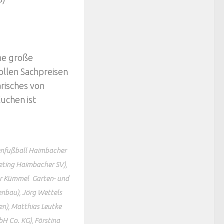
ne große
ollen Sachpreisen
arisches von
Kuchen ist
renfußball Haimbacher
keting Haimbacher SV),
ter Kümmel Garten- und
enbau), Jörg Wettels
n), Matthias Leutke
H Co. KG), Förstina