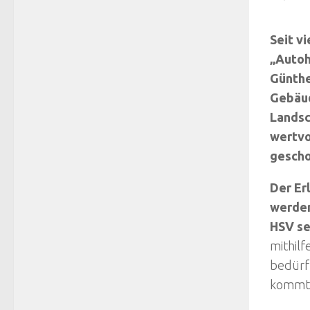
Seit v
„Autoh
Günthe
Gebäud
Landsc
wertvo
gescho
Der Er
werden
HSV se
mithil
bedürft
kommt 