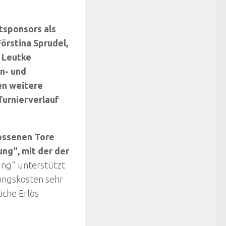
tsponsors als
örstina Sprudel,
 Leutke
n- und
n weitere
Turnierverlauf
hossenen Tore
ng“, mit der der
ng“ unterstützt
ungskosten sehr
iche Erlös