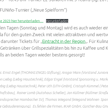
 FUNiño-Turnier („Neue Spielform“)
ne 2023 hier herunterladen…
Herunterladen
den Tagen (Sonntag und Montag) wird es auch wieder ei
a für den guten Zweck mit vielen attraktiven und wertv
darunter Tickets für „
Eintracht in der Region
„. Für Kulin
Getränken über Grillspezialitäten bis hin zu Kaffee und 
lls an beiden Tagen wieder bestens gesorgt!
ks: Ernst Engel (THOMAS ENGEL-Stiftung), Ansgar Marx (Vorstand Junio
on Liebig (Liebig Haustechnik), Edgar Engel (Vorstand Sponsoring u. Mar
iebig (Liebig Haustechnik), Peter Uth (UTH-GmbH), Cristoph Kümmel ( Pe
haftsbau), Rainer Lomb (Autohaus Scheller), Jan Küllmer (Küllmer Straß
andssprecher Haimbacher SV), Thomas Wiegand (Wiegand Wohnen Spare
e Gebäudereinigung). Es fehlen die Firmen, IKAR GmbH, Günther-Bau Gmb