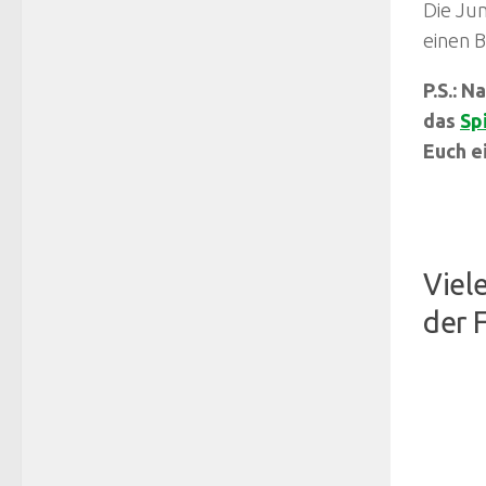
Die Ju
einen B
P.S.: N
das
Sp
Euch e
Viel
der 