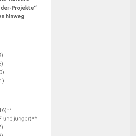
nder-Projekte“
zen hinweg
4)
5)
0)
1)
16)**
7 und jünger)**
2)
3)