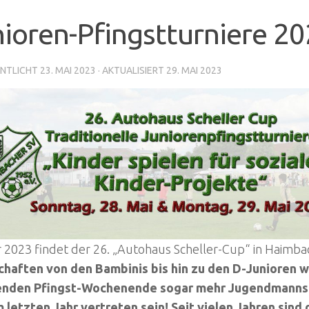
ioren-Pfingstturniere 2
NTLICHT
23. MAI 2023
· AKTUALISIERT
29. MAI 2023
 2023 findet der 26. „Autohaus Scheller-Cup“ in Haimbac
haften von den Bambinis bis hin zu den D-Junioren 
nden Pfingst-Wochenende sogar mehr Jugendmanns
 letzten Jahr vertreten sein! Seit vielen Jahren sind 