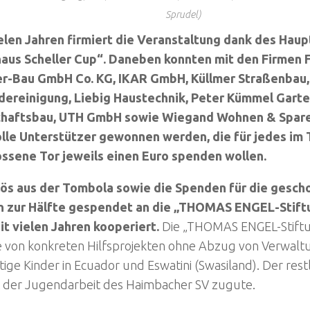
Sprudel)
ielen Jahren firmiert die Veranstaltung dank des Haup
aus Scheller Cup“. Daneben konnten mit den Firmen F
r-Bau GmbH Co. KG, IKAR GmbH, Küllmer Straßenbau,
ereinigung, Liebig Haustechnik, Peter Kümmel Garte
haftsbau, UTH GmbH sowie Wiegand Wohnen & Spare
lle Unterstützer gewonnen werden, die für jedes im 
ssene Tor jeweils einen Euro spenden wollen.
lös aus der Tombola sowie die Spenden für die gesc
 zur Hälfte gespendet an die „THOMAS ENGEL-Stiftu
it vielen Jahren kooperiert.
Die „THOMAS ENGEL-Stiftu
fe von konkreten Hilfsprojekten ohne Abzug von Verwalt
ige Kinder in Ecuador und Eswatini (Swasiland). Der restl
der Jugendarbeit des Haimbacher SV zugute.