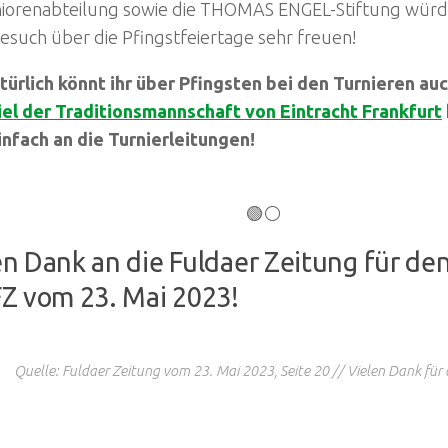
niorenabteilung sowie die THOMAS ENGEL-Stiftung würd
esuch über die Pfingstfeiertage sehr freuen!
atürlich könnt ihr über Pfingsten bei den Turnieren auc
iel der Traditionsmannschaft von Eintracht Frankfurt
infach an die Turnierleitungen!
🟢⚪
en Dank an die Fuldaer Zeitung für den 
FZ vom 23. Mai 2023!
Quelle: Fuldaer Zeitung vom 23. Mai 2023, Seite 20 // Vielen Dank für d