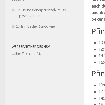
auch d
Die Übungsleiterpauschale muss
und di
angepasst werden
bekann
2. Haimbacher Sundowner
Pfin
10:
WERBEPARTNER DES HSV
12:
14:
16:
Pfi
10:
12:
14:
16: