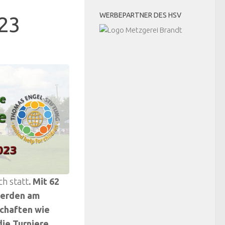
WERBEPARTNER DES HSV
023
h statt
. Mit 62
werden am
chaften wie
die Turniere