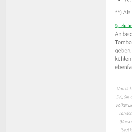
**) Als
Spielplä
An bei
Tombol
geben, 
kühlen 
ebenfa
Von lin
SV), Sim
Volker L
Landsc
(Vorst
(Leutk