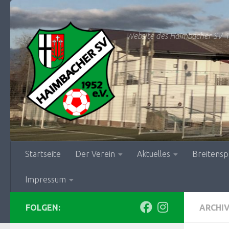
Zum Inhalt springen
Website des Haimbacher SV 1
Startseite
Der Verein
Aktuelles
Breitensp
Impressum
FOLGEN:
ARCHI