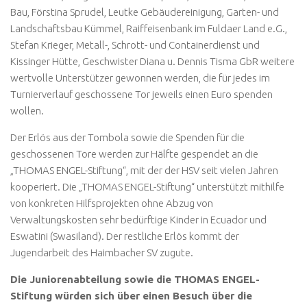
Bau, Förstina Sprudel, Leutke Gebäudereinigung, Garten- und
Landschaftsbau Kümmel, Raiffeisenbank im Fuldaer Land e.G.,
Stefan Krieger, Metall-, Schrott- und Containerdienst und
Kissinger Hütte, Geschwister Diana u. Dennis Tisma GbR weitere
wertvolle Unterstützer gewonnen werden, die für jedes im
Turnierverlauf geschossene Tor jeweils einen Euro spenden
wollen.
Der Erlös aus der Tombola sowie die Spenden für die
geschossenen Tore werden zur Hälfte gespendet an die
„THOMAS ENGEL-Stiftung“, mit der der HSV seit vielen Jahren
kooperiert. Die „THOMAS ENGEL-Stiftung“ unterstützt mithilfe
von konkreten Hilfsprojekten ohne Abzug von
Verwaltungskosten sehr bedürftige Kinder in Ecuador und
Eswatini (Swasiland). Der restliche Erlös kommt der
Jugendarbeit des Haimbacher SV zugute.
Die Juniorenabteilung sowie die THOMAS ENGEL-
Stiftung würden sich über einen Besuch über die