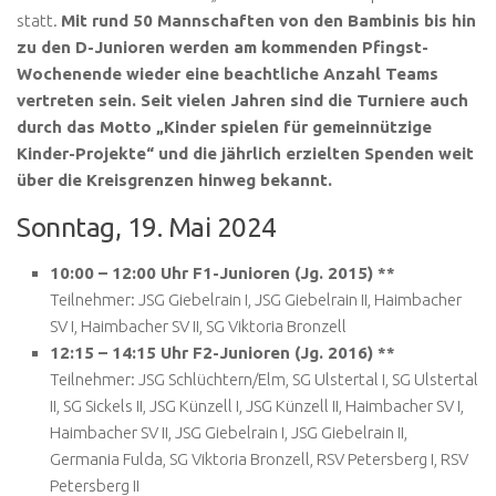
statt.
Mit rund 50 Mannschaften von den Bambinis bis hin
zu den D-Junioren werden am kommenden Pfingst-
Wochenende wieder eine beachtliche Anzahl Teams
vertreten sein. Seit vielen Jahren sind die Turniere auch
durch das Motto „Kinder spielen für gemeinnützige
Kinder-Projekte“ und die jährlich erzielten Spenden weit
über die Kreisgrenzen hinweg bekannt.
Sonntag, 19. Mai 2024
10:00 – 12:00 Uhr F1-Junioren (Jg. 2015) **
Teilnehmer: JSG Giebelrain I, JSG Giebelrain II, Haimbacher
SV I, Haimbacher SV II, SG Viktoria Bronzell
12:15 – 14:15 Uhr F2-Junioren (Jg. 2016) **
Teilnehmer: JSG Schlüchtern/Elm, SG Ulstertal I, SG Ulstertal
II, SG Sickels II, JSG Künzell I, JSG Künzell II, Haimbacher SV I,
Haimbacher SV II, JSG Giebelrain I, JSG Giebelrain II,
Germania Fulda, SG Viktoria Bronzell, RSV Petersberg I, RSV
Petersberg II