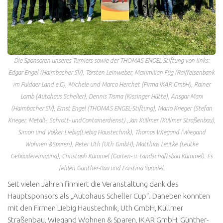
Die Sponsoren unseres Turniers sowie der THOMAS ENGEL-Stiftung von links:
Edgar Engel (Haimbacher SV), Torsten Leinweber, Maximilian Füg (Raiffeisenbank
im Fuldaer Land e.G), Michele und Marco Herchet (Firma IKAR GmbH), Rainer
Lomb (Autohaus Scheller), Dennis Tisma (Kissinger Hütte), Ansgar Marx
(Haimbacher SV), Ernst Engel (THOMAS ENGEL-Stiftung), Mario Krieger (Stefan
Krieger, Metall-, Schrott- undContainerdienst) ,Jan Küllmer (Küllmer Straßenbau),
Simon und Volker Liebig(Liebig Haustechnik), Thomas Wiegand (Wiegand
Wohnen &Sparen), Peter Uth (Uth GmbH), Matthias Leutke (Leutke
Gebäudereinigung), Christoph Kümmel (Garten- u. Landschaftsbau Kümmel). Es
fehlen Günther-Bau und Förstina Sprudel.
Seit vielen Jahren firmiert die Veranstaltung dank des
Hauptsponsors als „Autohaus Scheller Cup“. Daneben konnten
mit den Firmen Liebig Haustechnik, Uth GmbH, Küllmer
Straßenbau, Wiegand Wohnen & Sparen, IKAR GmbH, Günther-