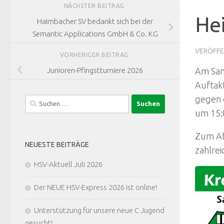
NÄCHSTER BEITRAG
He
Haimbacher SV bedankt sich bei der
Semantic Applications GmbH & Co. KG
VERÖFFE
VORHERIGER BEITRAG
Junioren-Pfingstturniere 2026
Am Sams
Auftak
gegen 
Suchen
nach:
um 15:0
Zum Ab
NEUESTE BEITRÄGE
zahlre
HSV-Aktuell Juli 2026
Der NEUE HSV-Express 2026 ist online!
Unterstützung für unsere neue C Jugend
gesucht!