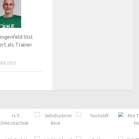
ngenfeld löst
rt als Trainer
ER 2021