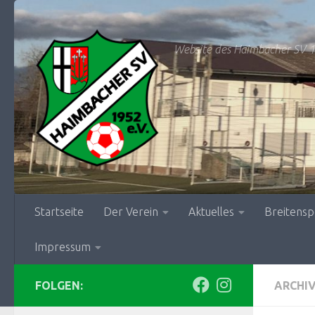
Zum Inhalt springen
Website des Haimbacher SV 1
Startseite
Der Verein
Aktuelles
Breitensp
Impressum
FOLGEN:
ARCHI