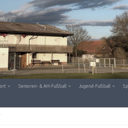
952 e.V.
ort
Senioren- & AH-Fußball
Jugend-Fußball
Sp
V