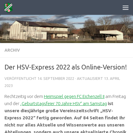
Zum Inhalt springen
ARCHIV
Der HSV-Express 2022 als Online-Version!
VERÖFFENTLICHT
14. SEPTEMBER 2022
· AKTUALISIERT
13. APRIL
2023
Rechtzeitig vor dem
Heimspiel gegen FC Eichenzell II
am Freitag
und der
„Geburtstagsfeier 70 Jahre HSV“ am Samstag
ist
unsere diesjährige große Vereinszeitschrift „HSV-
Express 2022“ fertig geworden
.
Auf 84 Seiten findet Ihr
nicht nur alles Aktuelle und Wissenswerte aus unseren
Abteilungen, sondern auch unsere aktualisierte Chronik